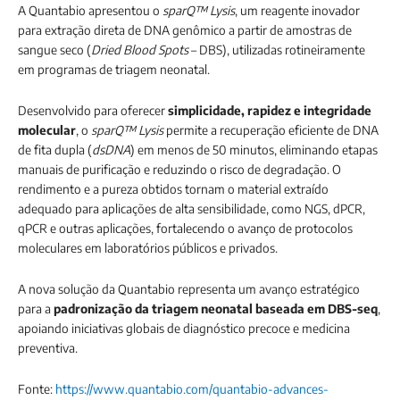
A Quantabio apresentou o
sparQ™ Lysis
, um reagente inovador
para extração direta de DNA genômico a partir de amostras de
sangue seco (
Dried Blood Spots
– DBS), utilizadas rotineiramente
em programas de triagem neonatal.
Desenvolvido para oferecer
simplicidade, rapidez e integridade
molecular
, o
sparQ™ Lysis
permite a recuperação eficiente de DNA
de fita dupla (
dsDNA
) em menos de 50 minutos, eliminando etapas
manuais de purificação e reduzindo o risco de degradação. O
rendimento e a pureza obtidos tornam o material extraído
adequado para aplicações de alta sensibilidade, como NGS, dPCR,
qPCR e outras aplicações, fortalecendo o avanço de protocolos
moleculares em laboratórios públicos e privados.
A nova solução da Quantabio representa um avanço estratégico
para a
padronização da triagem neonatal baseada em DBS-seq
,
apoiando iniciativas globais de diagnóstico precoce e medicina
preventiva.
Fonte:
https://www.quantabio.com/quantabio-advances-