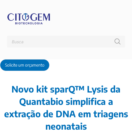
Ir
para
o
conteúdo
Pesquisar
produtos
Solicite um orçamento
Novo kit sparQ™ Lysis da
Quantabio simplifica a
extração de DNA em triagens
neonatais