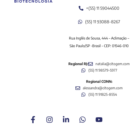
+(55) 11 59044500
(55) 11 93088-8267
Rua Inglês de Sousa, 444 – Aclimação –
São Paulo/SP -Brasil – CEP: 01546-010
Regional RJ:
natalia@citogem.com
(55) 11 98579-5977
Regional CONN:
alessandra@citogem.com
(55) 11 91825-8554
F
I
L
W
Y
a
n
i
h
o
c
s
n
a
u