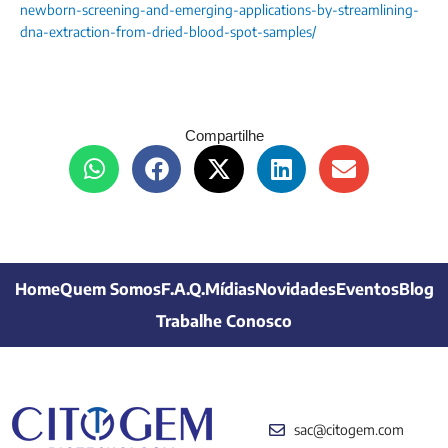
newborn-screening-and-emerging-applications-by-streamlining-
dna-extraction-from-dried-blood-spot-samples/
Compartilhe
Home
Quem Somos
F.A.Q.
Mídias
Novidades
Eventos
Blog
Trabalhe Conosco
sac@citogem.com