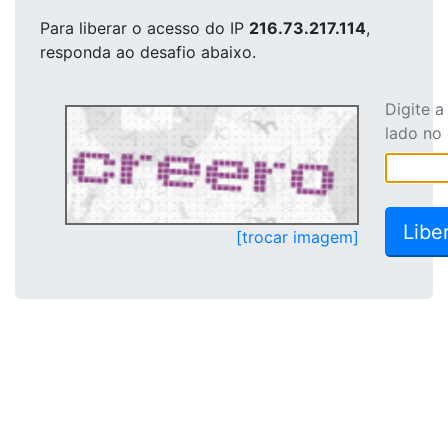
Para liberar o acesso
do IP
216.73.217.114
,
responda ao desafio abaixo.
Digite 
lado no
[trocar imagem]