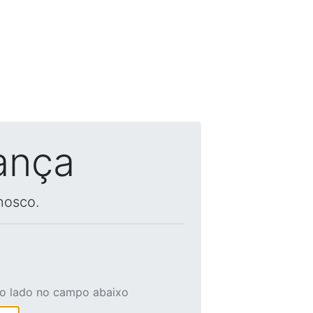
ança
nosco.
ao lado no campo abaixo