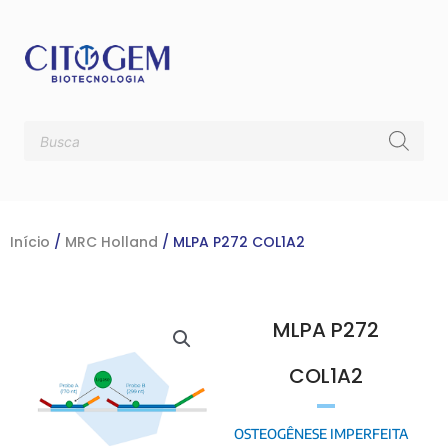
Ir
para
o
conteúdo
Pesquisar
produtos
Início
/
MRC Holland
/ MLPA P272 COL1A2
MLPA P272
COL1A2
OSTEOGÊNESE IMPERFEITA