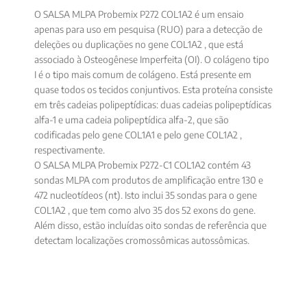
O SALSA MLPA Probemix P272 COL1A2 é um ensaio
apenas para uso em pesquisa (RUO) para a detecção de
deleções ou duplicações no gene COL1A2 , que está
associado à Osteogênese Imperfeita (OI). O colágeno tipo
I é o tipo mais comum de colágeno. Está presente em
quase todos os tecidos conjuntivos. Esta proteína consiste
em três cadeias polipeptídicas: duas cadeias polipeptídicas
alfa-1 e uma cadeia polipeptídica alfa-2, que são
codificadas pelo gene COL1A1 e pelo gene COL1A2 ,
respectivamente.
O SALSA MLPA Probemix P272-C1 COL1A2 contém 43
sondas MLPA com produtos de amplificação entre 130 e
472 nucleotídeos (nt). Isto inclui 35 sondas para o gene
COL1A2 , que tem como alvo 35 dos 52 exons do gene.
Além disso, estão incluídas oito sondas de referência que
detectam localizações cromossômicas autossômicas.