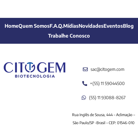
Home
Quem Somos
F.A.Q.
Mídias
Novidades
Eventos
Blog
Trabalhe Conosco
sac@citogem.com
+(55) 11 59044500
(55) 11 93088-8267
Rua Inglês de Sousa, 444 – Aclimação –
São Paulo/SP -Brasil – CEP: 01546-010