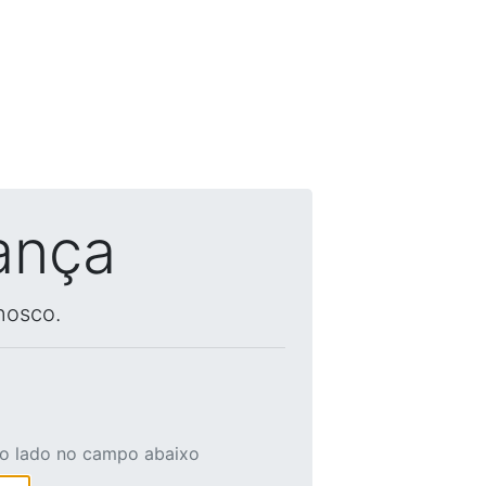
ança
nosco.
ao lado no campo abaixo