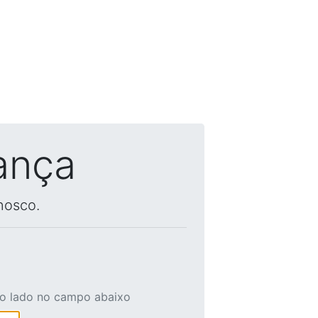
ança
nosco.
ao lado no campo abaixo