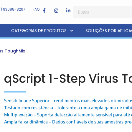
F
I
L
Pesquisar
11) 93088-8267
FAQ
produtos
a
n
i
c
s
n
e
t
k
b
a
e
CATEGORIAS DE PRODUTOS
SOLUÇÕES POR APLIC
o
g
d
o
r
i
k
a
n
-
m
-
f
i
rus ToughMix
n
qScript 1-Step Virus 
Sensibilidade Superior – rendimentos mais elevados otimizado
Testado com resistência – tolerante a uma ampla gama de inib
Multiplexação – Suporta detecção altamente sensível para até 
Ampla faixa dinâmica – Dados confiáveis de suas amostras pr