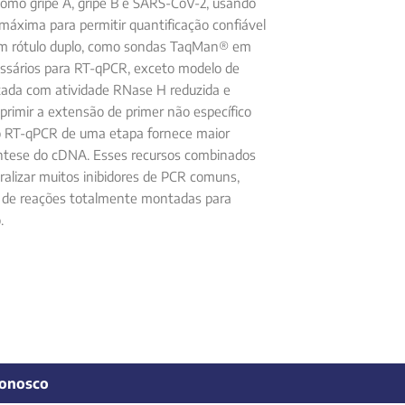
como gripe A, gripe B e SARS-CoV-2, usando
 máxima para permitir quantificação confiável
com rótulo duplo, como sondas TaqMan® em
essários para RT-qPCR, exceto modelo de
etada com atividade RNase H reduzida e
primir a extensão de primer não específico
 do RT-qPCR de uma etapa fornece maior
síntese do cDNA. Esses recursos combinados
alizar muitos inibidores de PCR comuns,
e de reações totalmente montadas para
.
Conosco