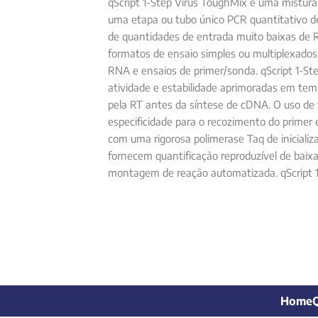
qScript 1-Step Virus ToughMix é uma mistura
uma etapa ou tubo único PCR quantitativo de 
de quantidades de entrada muito baixas de
formatos de ensaio simples ou multiplexado
RNA e ensaios de primer/sonda. qScript 1-St
atividade e estabilidade aprimoradas em temp
pela RT antes da síntese de cDNA. O uso de 
especificidade para o recozimento do primer
com uma rigorosa polimerase Taq de iniciali
fornecem quantificação reproduzível de bai
montagem de reação automatizada. qScript 1
Home