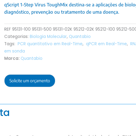
qScript 1-Step Virus ToughMix destina-se a aplicações de biol
diagnóstico, prevenção ou tratamento de uma doença.
REF
95131-100 95131-500 95131-02K 95212-02K 95212-100 95212-50
Categorias:
Biologia Molecular
,
Quantabio
Tags:
PCR quantitativo em Real-Time
,
qPCR em Real-Time
,
RN
em sonda
Marca:
Quantabio
Solicite um orçamento
ta