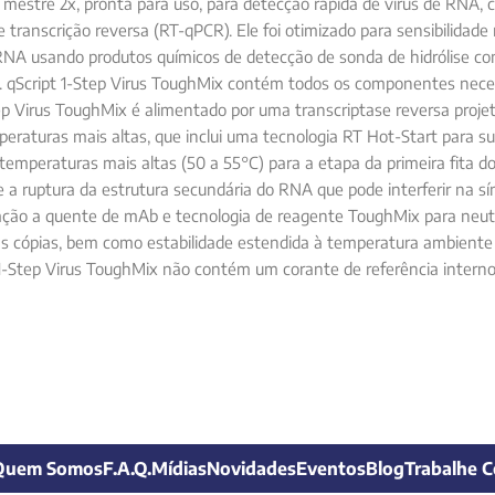
 mestre 2x, pronta para uso, para detecção rápida de vírus de RNA, 
transcrição reversa (RT-qPCR). Ele foi otimizado para sensibilidade
 RNA usando produtos químicos de detecção de sonda de hidrólise 
s. qScript 1-Step Virus ToughMix contém todos os componentes nec
ep Virus ToughMix é alimentado por uma transcriptase reversa proj
eraturas mais altas, que inclui uma tecnologia RT Hot-Start para su
temperaturas mais altas (50 a 55°C) para a etapa da primeira fita
 e a ruptura da estrutura secundária do RNA que pode interferir na 
zação a quente de mAb e tecnologia de reagente ToughMix para neutr
xas cópias, bem como estabilidade estendida à temperatura ambient
-Step Virus ToughMix não contém um corante de referência interno
Quem Somos
F.A.Q.
Mídias
Novidades
Eventos
Blog
Trabalhe 