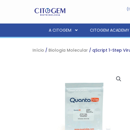
Ir
(
para
o
conteúdo
A CITOGEM
CITOGEM ACADEMY
Início
/
Biologia Molecular
/ qScript 1-Step Vi