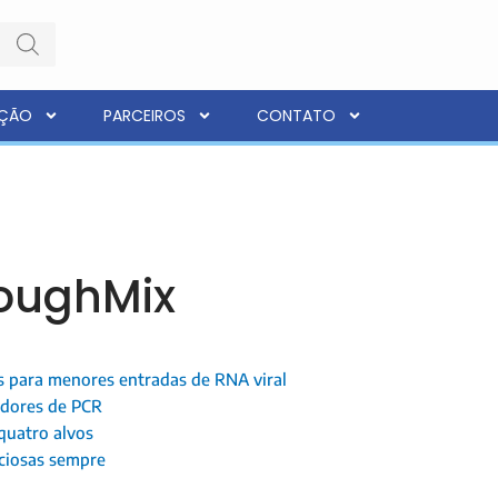
AÇÃO
PARCEIROS
CONTATO
ToughMix
s para menores entradas de RNA viral
idores de PCR
quatro alvos
eciosas sempre