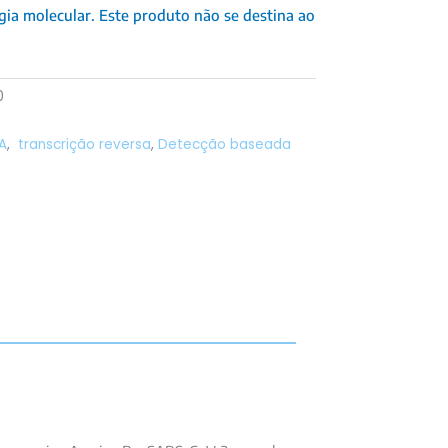
ogia molecular. Este produto não se destina ao
0
A
,
transcrição reversa
,
Detecção baseada